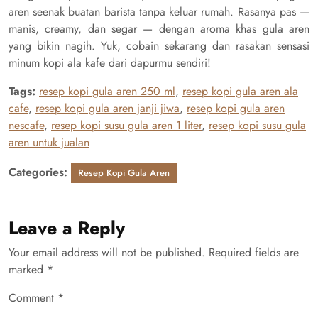
aren seenak buatan barista tanpa keluar rumah. Rasanya pas —
manis, creamy, dan segar — dengan aroma khas gula aren
yang bikin nagih. Yuk, cobain sekarang dan rasakan sensasi
minum kopi ala kafe dari dapurmu sendiri!
Tags:
resep kopi gula aren 250 ml
,
resep kopi gula aren ala
cafe
,
resep kopi gula aren janji jiwa
,
resep kopi gula aren
nescafe
,
resep kopi susu gula aren 1 liter
,
resep kopi susu gula
aren untuk jualan
Categories:
Resep Kopi Gula Aren
Leave a Reply
Your email address will not be published.
Required fields are
marked
*
Comment
*