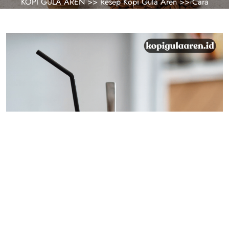
KOPI GULA AREN
>>
Resep Kopi Gula Aren
>> Cara
Membuat Es Kopi Gula Aren Rumahan Rasa Kafe tapi Lebih
Hemat!