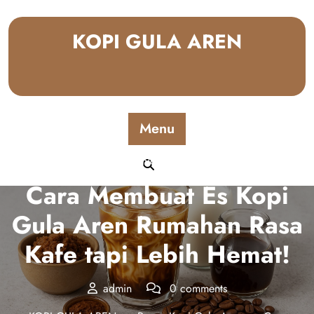
Skip
to
KOPI GULA AREN
content
Menu
Posted On November 30, 2025
Cara Membuat Es Kopi
Gula Aren Rumahan Rasa
Kafe tapi Lebih Hemat!
admin
0 comments