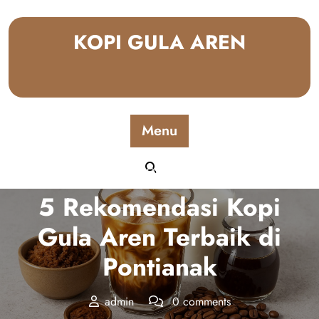
Skip
to
KOPI GULA AREN
content
Menu
Posted On July 2, 2025
5 Rekomendasi Kopi
Gula Aren Terbaik di
Pontianak
admin
0 comments