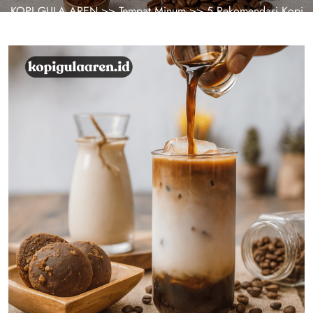
KOPI GULA AREN
>>
Tempat Minum
>> 5 Rekomendasi Kopi
Gula Aren Terbaik di Pontianak