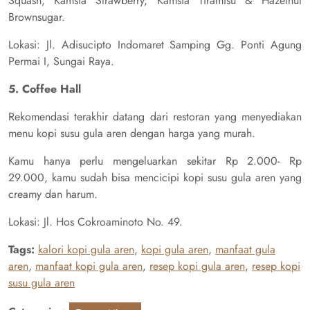
Squash, Kamsia Strawberry, Kamsia Tiramisu & Hazelnut
Brownsugar.
Lokasi: Jl. Adisucipto Indomaret Samping Gg. Ponti Agung
Permai I, Sungai Raya.
5. Coffee Hall
Rekomendasi terakhir datang dari restoran yang menyediakan
menu kopi susu gula aren dengan harga yang murah.
Kamu hanya perlu mengeluarkan sekitar Rp 2.000- Rp
29.000, kamu sudah bisa mencicipi kopi susu gula aren yang
creamy dan harum.
Lokasi: Jl. Hos Cokroaminoto No. 49.
Tags:
kalori kopi gula aren
,
kopi gula aren
,
manfaat gula
aren
,
manfaat kopi gula aren
,
resep kopi gula aren
,
resep kopi
susu gula aren