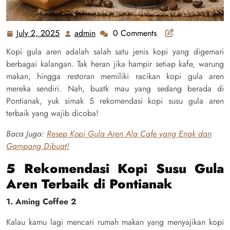
July 2, 2025
admin
0 Comments
July
admin
2,
Kopi gula aren adalah salah satu jenis kopi yang digemari
2025
berbagai kalangan. Tak heran jika hampir setiap kafe, warung
makan, hingga restoran memiliki racikan kopi gula aren
mereka sendiri. Nah, buatk mau yang sedang berada di
Pontianak, yuk simak 5 rekomendasi kopi susu gula aren
terbaik yang wajib dicoba!
Baca Juga:
Resep Kopi Gula Aren Ala Cafe yang Enak dan
Gampang Dibuat!
5 Rekomendasi Kopi Susu Gula
Aren Terbaik di Pontianak
1. Aming Coffee 2
Kalau kamu lagi mencari rumah makan yang menyajikan kopi