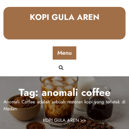
Skip
to
KOPI GULA AREN
content
Menu
Tag:
anomali coffee
Anomali Coffee adalah sebuah restoran kopi yang terletak di
Medan.
KOPI GULA AREN
>>