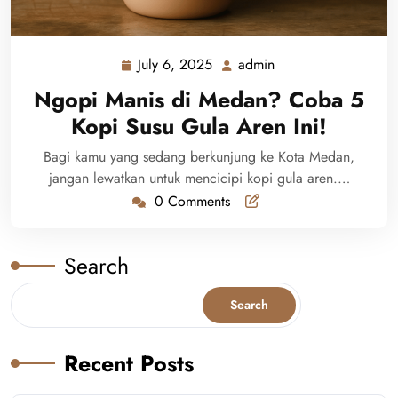
July 6, 2025
admin
July
admin
6,
Ngopi Manis di Medan? Coba 5
2025
Kopi Susu Gula Aren Ini!
Bagi kamu yang sedang berkunjung ke Kota Medan,
jangan lewatkan untuk mencicipi kopi gula aren.…
0 Comments
Search
Search
Recent Posts