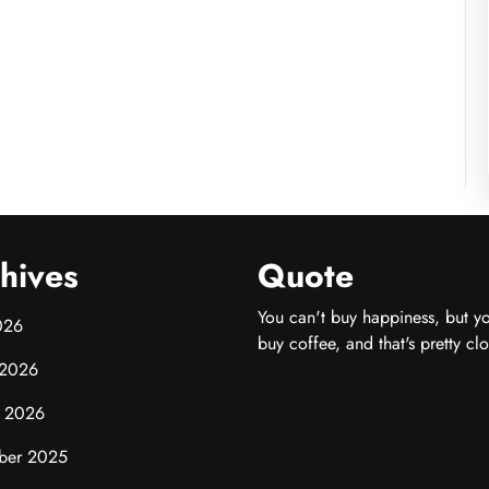
hives
Quote
You can't buy happiness, but y
026
buy coffee, and that's pretty clo
 2026
y 2026
ber 2025