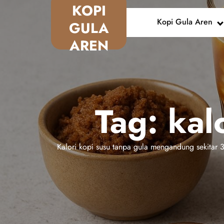
Skip
KOPI
to
Kopi Gula Aren
GULA
content
AREN
Tag:
kal
Kalori kopi susu tanpa gula mengandung sekitar 