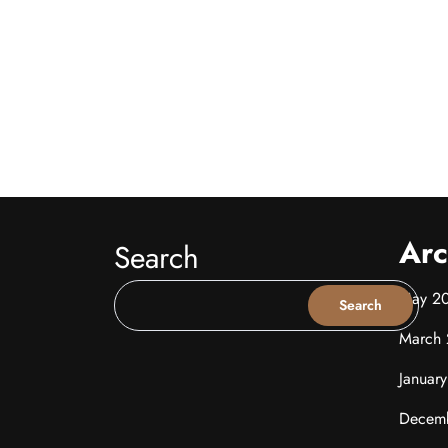
Arc
Search
May 2
Search
March
Januar
Decem