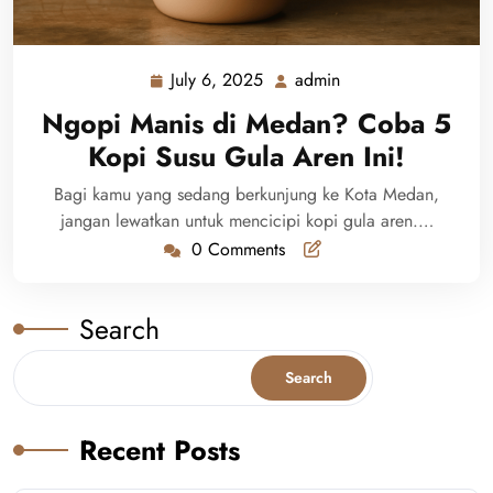
July 6, 2025
admin
July
admin
6,
Ngopi Manis di Medan? Coba 5
2025
Kopi Susu Gula Aren Ini!
Bagi kamu yang sedang berkunjung ke Kota Medan,
jangan lewatkan untuk mencicipi kopi gula aren.…
0 Comments
Search
Search
Recent Posts