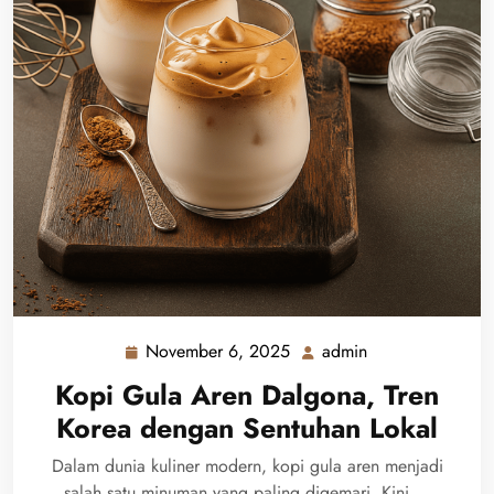
November 6, 2025
admin
November
admin
6,
Kopi Gula Aren Dalgona, Tren
2025
Korea dengan Sentuhan Lokal
Dalam dunia kuliner modern, kopi gula aren menjadi
salah satu minuman yang paling digemari. Kini,…