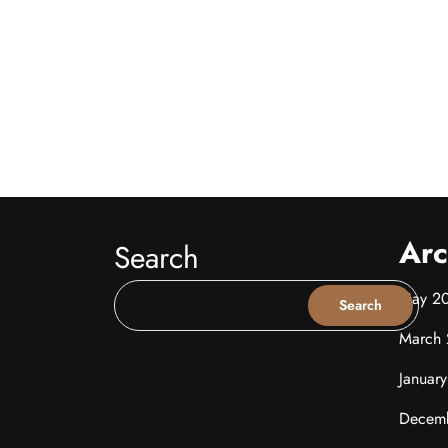
Arc
Search
May 2
Search
March
Januar
Decem