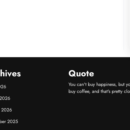
hives
Quote
You can't buy happiness, but y
026
buy coffee, and that's pretty clo
 2026
y 2026
ber 2025