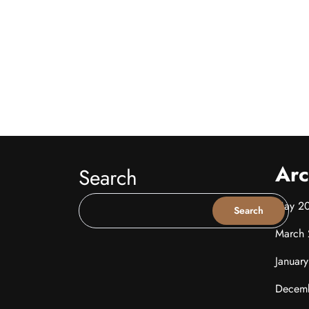
Arc
Search
May 2
Search
March
Januar
Decem