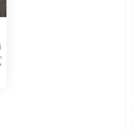
i
n
k