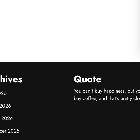
hives
Quote
You can't buy happiness, but y
026
buy coffee, and that's pretty clo
 2026
y 2026
ber 2025