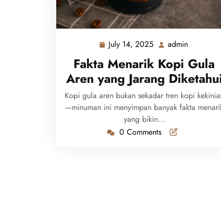
July 14, 2025
admin
July
admin
14,
Fakta Menarik Kopi Gula
2025
Aren yang Jarang Diketahu
Kopi gula aren bukan sekadar tren kopi kekinia
—minuman ini menyimpan banyak fakta menari
yang bikin…
0 Comments